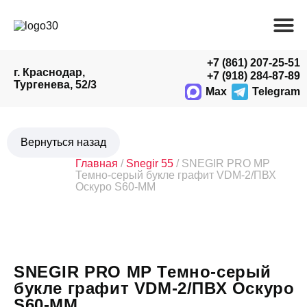
+7 (861) 207-25-51
г. Краснодар,
+7 (918) 284-87-89
Тургенева, 52/3
Max
Telegram
Главная
/
Snegir 55
/ SNEGIR PRO MP
Темно-серый букле графит VDM-2/ПВХ
Оскуро S60-ММ
SNEGIR PRO MP Темно-серый
букле графит VDM-2/ПВХ Оскуро
S60-ММ