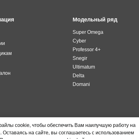
ация
Модельный ряд
Super Omega
Cyber
ии
Professor 4+
щикам
Snegir
Ultimatum
алон
Delta
Domani
айлы cookie, чтобы обеспечить Вам наилучшую работу на
рмационный характер и ни при каких условиях не является публи
. Оставаясь на сайте, вы соглашаетесь с использованием
. Для получения подробной информации о стоимости продукции, 