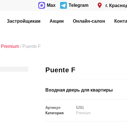
Max
Telegram
г. Красно
Застройщикам
Акции
Онлайн-салон
Конт
/
Premium
/ Puente F
Puente F
Входная дверь для квартиры
Артикул
5291
Категория
Premium