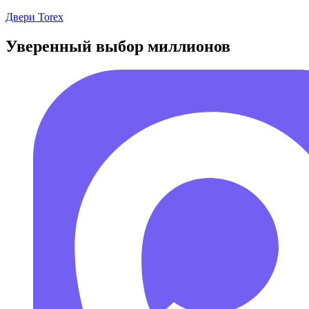
Перейти
Двери Torex
к
содержимому
Уверенный выбор миллионов