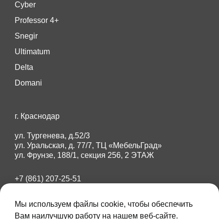
Cyber
Professor 4+
Snegir
Ultimatum
Delta
Domani
г. Краснодар
ул. Тургенева, д.52/3
ул. Уральская, д. 77/7, ТЦ «МебельГрад»
ул. Фрунзе, 188/1, секция 256, 2 ЭТАЖ
+7 (861) 207-25-51
+7 (918) 284-87-89
amberdoors23@mail.ru
Мы используем файлы cookie, чтобы обеспечить
Вам наилучшую работу на нашем веб-сайте.