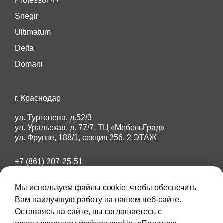
Professor 4+
Snegir
Ultimatum
Delta
Domani
г. Краснодар
ул. Тургенева, д.52/3
ул. Уральская, д. 77/7, ТЦ «МебельГрад»
ул. Фрунзе, 188/1, секция 256, 2 ЭТАЖ
+7 (861) 207-25-51
+7 (918) 284-87-89
Мы используем файлы cookie, чтобы обеспечить
amberdoors23@mail.ru
Вам наилучшую работу на нашем веб-сайте.
Оставаясь на сайте, вы соглашаетесь с
Max
Telegram