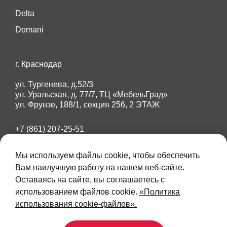
Delta
Domani
г. Краснодар
ул. Тургенева, д.52/3
ул. Уральская, д. 77/7, ТЦ «МебельГрад»
ул. Фрунзе, 188/1, секция 256, 2 ЭТАЖ
+7 (861) 207-25-51
+7 (918) 284-87-89
amberdoors23@mail.ru
Мы используем файлы cookie, чтобы обеспечить
Вам наилучшую работу на нашем веб-сайте.
Оставаясь на сайте, вы соглашаетесь с
Max
Telegram
использованием файлов cookie.
«Политика
использования cookie-файлов».
Данный интернет-сайт носит исключительно
информационный характер и ни при каких условиях не
является публичной офертой, определяемой положениями