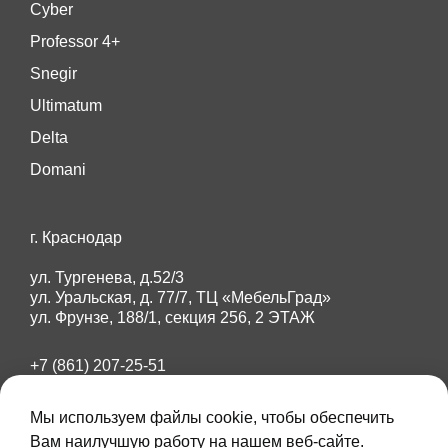
Cyber
Professor 4+
Snegir
Ultimatum
Delta
Domani
г. Краснодар
ул. Тургенева, д.52/3
ул. Уральская, д. 77/7, ТЦ «МебельГрад»
ул. Фрунзе, 188/1, секция 256, 2 ЭТАЖ
+7 (861) 207-25-51
+7 (918) 284-87-89
amberdoors23@mail.ru
Мы используем файлы cookie, чтобы обеспечить
Вам наилучшую работу на нашем веб-сайте.