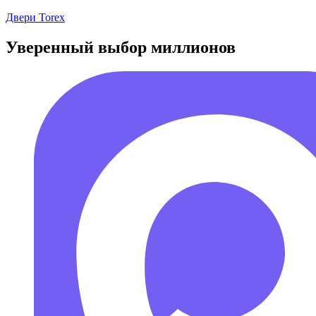
Перейти
Двери Torex
к
содержимому
Уверенный выбор миллионов